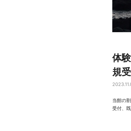
体験
規
2023.11.
当館の割
受付、既